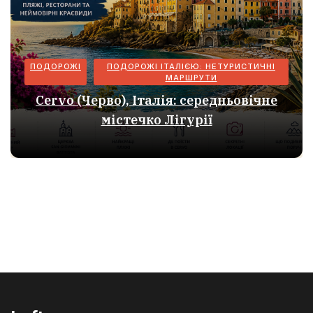
ПОДОРОЖІ
ПОДОРОЖІ ІТАЛІЄЮ: НЕТУРИСТИЧНІ
МАРШРУТИ
Cervo (Черво), Італія: середньовічне
містечко Лігурії